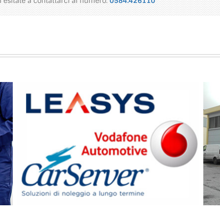
 esitate a contattarci al numero:
0584.426110