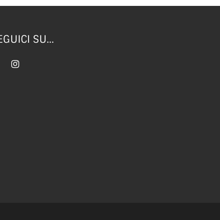
EGUICI SU...
CONTATTI
OFFICINA 2000
Autorizzata Fiat/Abarth/Fiat Professional
Via Montramito, 78
55049 Viareggio (LU)
Tel.
0584.426110