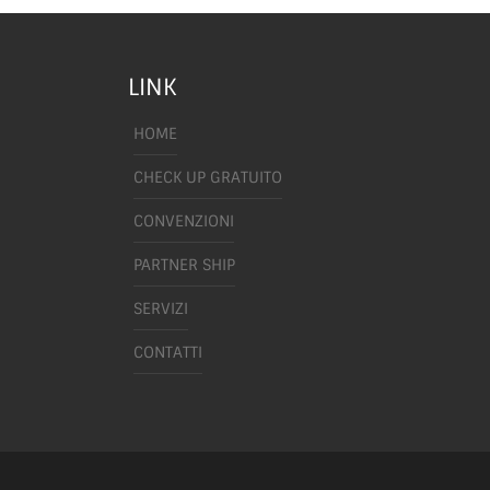
LINK
HOME
CHECK UP GRATUITO
CONVENZIONI
PARTNER SHIP
SERVIZI
CONTATTI
SERVIZI
Autofficina 2000 di Viareggio
è un'officina auto convenzionata
Fiat, Abarth e Fiat Professional,
inoltre effettua numerosi servizi anche per auto Multima