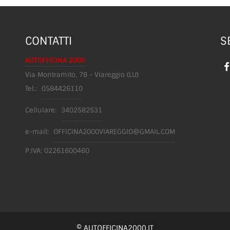
CONTATTI
S
AUTOFFICINA 2000
Via Montramito, 78 - Viareggio (LU)
Tel.:
0584426110
Cellulare:
3402582531
e-mail:
OFFICINA2000VIAREGGIO@GMAIL.COM
P.IVA: 02261600460
CONVENZIONI
Scopri tutti le convenzioni di Autofficina 2000
AUT
LEGGI TUTTO
rca
© AUTOFFICINA2000.IT